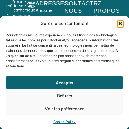
ADRESSES
CONTACTEZ-
A
Bureaux :
NOUS
PROPOS
Association
Mentions
2 Lot. de
Lundi au
légales
loi du 1er
Gérer le consentement
Doumayne
vendredi
Politique de
juillet 1901
confidentialité
Route de
09:00 – 18:00
CGV
Pour offrir les meilleures expériences, nous utilisons des technologies
Siret 498 570
Saint-Émilion
telles que les cookies pour stocker et/ou accéder aux informations des
Tél : 05 57 24
845 00038 –
33500
appareils. Le fait de consentir à ces technologies nous permettra de
29 20
NAF : 8559 A
traiter des données telles que le comportement de navigation ou les ID
LIBOURNE
uniques sur ce site. Le fait de ne pas consentir ou de retirer son
Déclaration
email:
consentement peut avoir un effet négatif sur certaines caractéristiques
Siège social :
d’activité de
et fonctions.
secretariat@fme.international
6 Route de
formation
Saint-Georges
enregistrée
Accepter
33570
sous le
MONTAGNE
numéro 72 33
Refuser
SAINT-
09307 33
ÉMILION
Voir les préférences
© FRANCE MÉDECINE ESTHÉTIQUE 2026
Cookie Policy